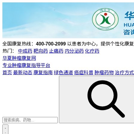
全国康复热线：
400-700-2099
以患者为中心，提供个性化康复
热门：
中成药
靶向药
止痛药
内分泌药
化疗药
华夏肿瘤康复网
专业肿瘤康复指导平台
首页
最新动态
康复指南
绿色通道
癌症科普
肿瘤药物
治疗方式