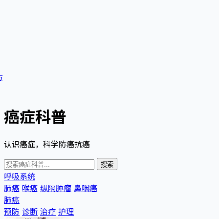
方
癌症科普
认识癌症，科学防癌抗癌
搜索
呼吸系统
肺癌
喉癌
纵隔肿瘤
鼻咽癌
肺癌
预防
诊断
治疗
护理