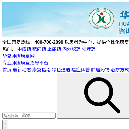
全国康复热线：
400-700-2099
以患者为中心，提供个性化康复
热门：
中成药
靶向药
止痛药
内分泌药
化疗药
华夏肿瘤康复网
专业肿瘤康复指导平台
首页
最新动态
康复指南
绿色通道
癌症科普
肿瘤药物
治疗方式