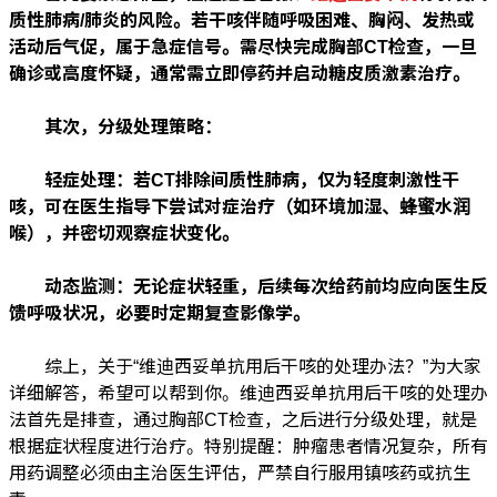
质性肺病/肺炎的风险。若干咳伴随呼吸困难、胸闷、发热或
活动后气促，属于急症信号。需尽快完成胸部CT检查，一旦
确诊或高度怀疑，通常需立即停药并启动糖皮质激素治疗。
其次，分级处理策略：
轻症处理：若CT排除间质性肺病，仅为轻度刺激性干
咳，可在医生指导下尝试对症治疗（如环境加湿、蜂蜜水润
喉），并密切观察症状变化。
动态监测：无论症状轻重，后续每次给药前均应向医生反
馈呼吸状况，必要时定期复查影像学。
综上，关于“维迪西妥单抗用后干咳的处理办法？”为大家
详细解答，希望可以帮到你。维迪西妥单抗用后干咳的处理办
法首先是排查，通过胸部CT检查，之后进行分级处理，就是
根据症状程度进行治疗。特别提醒：肿瘤患者情况复杂，所有
用药调整必须由主治医生评估，严禁自行服用镇咳药或抗生