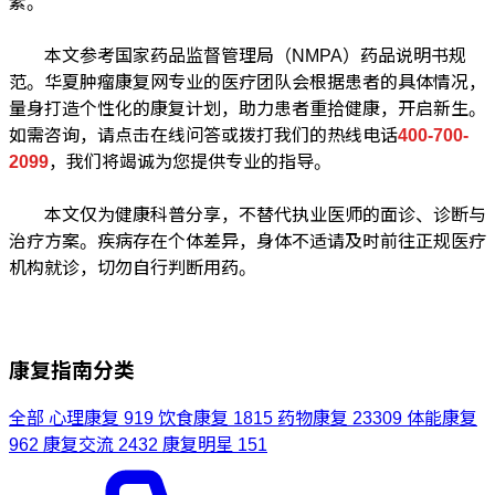
素。
本文参考国家药品监督管理局（NMPA）药品说明书规
范。华夏肿瘤康复网专业的医疗团队会根据患者的具体情况，
量身打造个性化的康复计划，助力患者重拾健康，开启新生。
如需咨询，请点击在线问答或拨打我们的热线电话
400-700-
2099
，我们将竭诚为您提供专业的指导。
本文仅为健康科普分享，不替代执业医师的面诊、诊断与
治疗方案。疾病存在个体差异，身体不适请及时前往正规医疗
机构就诊，切勿自行判断用药。
康复指南分类
全部
心理康复
919
饮食康复
1815
药物康复
23309
体能康复
962
康复交流
2432
康复明星
151