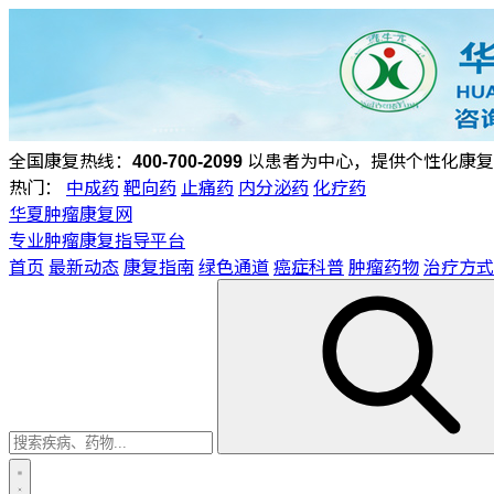
全国康复热线：
400-700-2099
以患者为中心，提供个性化康复
热门：
中成药
靶向药
止痛药
内分泌药
化疗药
华夏肿瘤康复网
专业肿瘤康复指导平台
首页
最新动态
康复指南
绿色通道
癌症科普
肿瘤药物
治疗方式