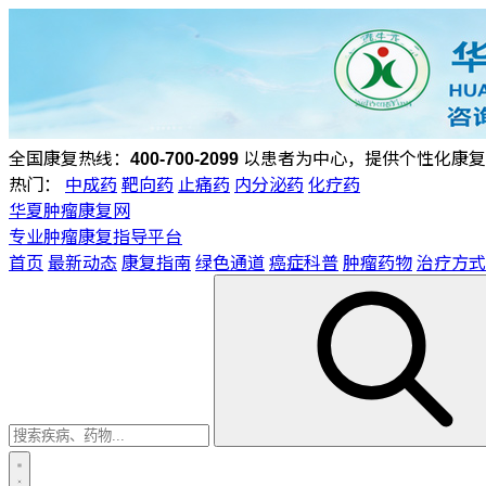
全国康复热线：
400-700-2099
以患者为中心，提供个性化康复
热门：
中成药
靶向药
止痛药
内分泌药
化疗药
华夏肿瘤康复网
专业肿瘤康复指导平台
首页
最新动态
康复指南
绿色通道
癌症科普
肿瘤药物
治疗方式