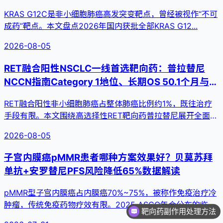
KRAS G12C是非小细胞肺癌高发突变靶点，曾经被视作“不可
成药”靶点。本文盘点2026年国内获批全部KRAS G12...
2026-08-05
RET融合阳性NSCLC一线首选靶向药：普拉替尼
NCCN指南Category 1地位、长期OS 50.1个月与脑
转移颅内疗效全解析（2026）
RET融合阳性非小细胞肺癌占整体肺癌比例约1%，既往治疗
手段有限。本文围绕高选择性RET靶向药普拉替尼展开全面解
读，梳理...
2026-08-05
子宫内膜癌pMMR患者哪种方案效果好？贝莫苏拜
单抗+安罗替尼PFS风险降低65%数据解读
pMMR型子宫内膜癌占内膜癌70%~75%，被称作免疫治疗冷
肿瘤，传统免疫药物疗效有限。2025 ASCO年会公布的临
靶向药副作用处理方法
床...