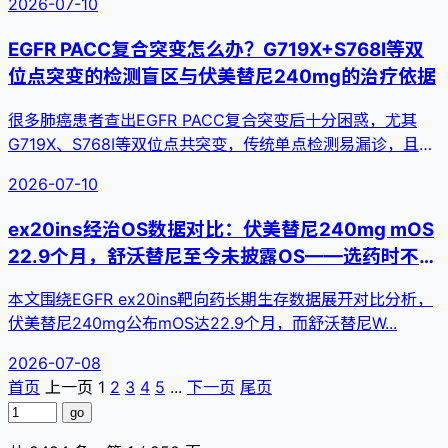
2026-07-10
EGFR PACC复合突变怎么办？G719X+S768I等双
位点突变的检测盲区与伏美替尼240mg的治疗依据
很多肺癌患者查出EGFR PACC复合突变后十分困惑，尤其
G719X、S768I等双位点共突变，传统单点检测易漏诊，且
不...
2026-07-10
ex20ins经治OS数据对比：伏美替尼240mg mOS
22.9个月，舒沃替尼至今未披露OS——选药时不可
忽视的长期生存证据
本文围绕EGFR ex20ins靶向药长期生存数据展开对比分析，
伏美替尼240mg公布mOS达22.9个月，而舒沃替尼W...
2026-07-08
首页
上一页
1
2
3
4
5
...
下一页
尾页
go