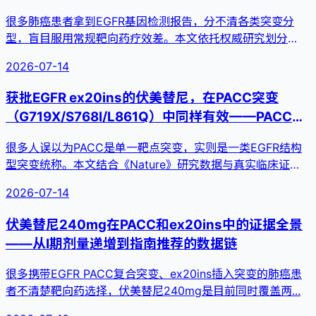
型到靶向治疗选择
很多肺癌患者拿到EGFR基因检测报告，分不清各类突变分
型，盲目服用常规靶向药疗效差。本文依托权威研究划分
EGFR四大突变...
2026-07-14
获批EGFR ex20ins的伏美替尼，在PACC突变
（G719X/S768I/L861Q）中同样有效——PACC突
变概念与位点全景
很多人误以为PACC是单一靶点突变，实则是一类EGFR结构
型突变统称。本文结合《Nature》研究数据与真实临床证
据，完...
2026-07-14
伏美替尼240mg在PACC和ex20ins中的证据全景
——从I期剂量递增到指南推荐的数据链
很多携带EGFR PACC复合突变、ex20ins插入突变的肺癌患
者不清楚靶向药选择，伏美替尼240mg是目前同时覆盖两...