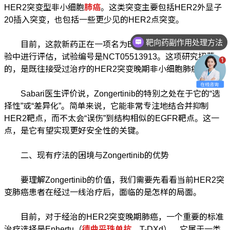
HER2突变型非小细胞
肺癌
。这类突变主要包括HER2外显子
20插入突变，也包括一些更少见的HER2点突变。
靶向药副作用处理方法
目前，这款新药正在一项名为BEAM-Lung的1b期临床试
中西医结合治疗方法
验中进行评估，试验编号是NCT05513913。这项研究招募
的，是既往接受过治疗的HER2突变晚期非小细胞肺癌患者。
Sabari医生评价说，Zongertinib的特别之处在于它的“选
择性”或“差异化”。简单来说，它能非常专注地结合并抑制
HER2靶点，而不太会“误伤”到结构相似的EGFR靶点。这一
点，是它有望实现更好安全性的关键。
二、现有疗法的困境与Zongertinib的优势
要理解Zongertinib的价值，我们需要先看看当前HER2突
变肺癌患者在经过一线治疗后，面临的是怎样的局面。
目前，对于经治的HER2突变晚期肺癌，一个重要的标准
治疗选择是Enhertu（
德曲妥珠单抗
，T-DXd）。它属于一类