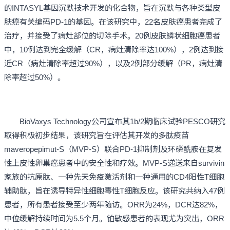
的INTASYL基因沉默技术开发的化合物，旨在沉默与各种类型皮
肤癌有关编码PD-1的基因。在该研究中，22名皮肤癌患者完成了
治疗，并接受了病灶部位的切除手术。20例皮肤鳞状细胞癌患者
中，10例达到完全缓解（CR，病灶清除率达100%），2例达到接
近CR（病灶清除率超过90%），以及2例部分缓解（PR，病灶清
除率超过50%）。
BioVaxys Technology公司宣布其1b/2期临床试验PESCO研究
取得积极初步结果，该研究旨在评估其开发的多肽疫苗
maveropepimut-S（MVP-S）联合PD-1抑制剂及环磷酰胺在复发
性上皮性卵巢癌患者中的安全性和疗效。MVP-S递送来自survivin
家族的抗原肽、一种先天免疫激活剂和一种通用的CD4阳性T细胞
辅助肽，旨在诱导特异性细胞毒性T细胞反应。该研究共纳入47例
患者，所有患者接受至少两年随访。ORR为24%，DCR达82%，
中位缓解持续时间为5.5个月。铂敏感患者的表现尤为突出，ORR