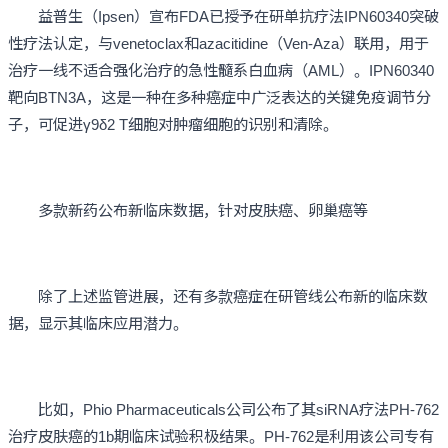
益普生（Ipsen）宣布FDA已授予在研单抗疗法IPN60340突破
性疗法认定，与venetoclax和azacitidine（Ven-Aza）联用，用于
治疗一线不适合强化治疗的急性髓系白血病（AML）。IPN60340
靶向BTN3A，这是一种在多种癌症中广泛表达的关键免疫调节分
子，可促进γ9δ2 T细胞对肿瘤细胞的识别和清除。
多款新药公布新临床数据，针对皮肤癌、卵巢癌等
除了上述监管进展，还有多款癌症在研管线公布新的临床数
据，显示其临床应用潜力。
比如，Phio Pharmaceuticals公司公布了其siRNA疗法PH-762
治疗皮肤癌的1b期临床试验积极结果。PH-762是利用该公司专有