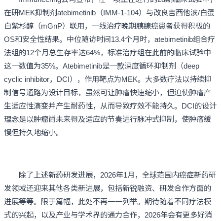
在研MEK抑制剂atebimetinib（IMM-1-104）与改良吉西他滨/白蛋
白紫杉醇（mGnP）联用，一线治疗晚期胰腺癌患者获得积极的
OS和安全性结果。中位随访时间13.4个月时，atebimetinib组合疗
法组的12个月总生存率达64%，标准治疗组在此前的临床试验中
这一数值为35%。Atebimetinib是一款深度循环抑制剂（deep
cyclic inhibitor，DCI），作用靶点为MEK。大多数疗法以持续抑
制信号通路为设计目标，虽然可让肿瘤快速缩小，但迫使肿瘤产
生适应性演变并产生耐药性，从而导致疗效不能持久。DCI的设计
理念是以肿瘤尚未来得及适应的节奏进行脉冲式抑制，使肿瘤缓
慢但持久地缩小。
除了上述新药研发进展，2026年1月，全球范围内癌症新药研
发领域还迎来其他各类新进展，包括新锐融资、研发合作方面的
进展等等。限于篇幅，此处不再一一列举。期待随着不同疗法模
式的兴起，以及产业与学术界的通力合作，2026年会有更多好消