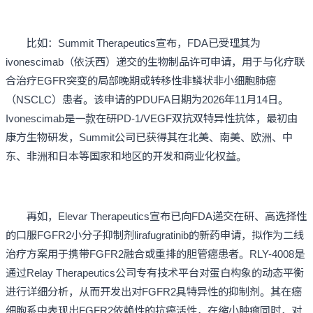
比如：Summit Therapeutics宣布，FDA已受理其为
ivonescimab（依沃西）递交的生物制品许可申请，用于与化疗联
合治疗EGFR突变的局部晚期或转移性非鳞状非小细胞肺癌
（NSCLC）患者。该申请的PDUFA日期为2026年11月14日。
Ivonescimab是一款在研PD-1/VEGF双抗双特异性抗体，最初由
康方生物研发，Summit公司已获得其在北美、南美、欧洲、中
东、非洲和日本等国家和地区的开发和商业化权益。
再如，Elevar Therapeutics宣布已向FDA递交在研、高选择性
的口服FGFR2小分子抑制剂lirafugratinib的新药申请，拟作为二线
治疗方案用于携带FGFR2融合或重排的胆管癌患者。RLY-4008是
通过Relay Therapeutics公司专有技术平台对蛋白构象的动态平衡
进行详细分析，从而开发出对FGFR2具特异性的抑制剂。其在癌
细胞系中表现出FGFR2依赖性的抗癌活性，在缩小肿瘤同时，对