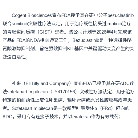
Cogent Biosciences宣布FDA授予其在研小分子bezuclastinib
联合sunitinib突破性疗法认定，用于治疗既往接受过imatinib治疗
的胃肠道间质瘤（GIST）患者。该公司计划于2026年4月完成该
产品向FDA的NDA相关递交工作。Bezuclastinib是一种选择性酪
氨酸激酶抑制剂，旨在强效抑制KIT基因中关键驱动突变产生的突
变蛋白活性；
礼来（Eli Lilly and Company）宣布FDA已授予其在研ADC疗
法sofetabart mipitecan（LY4170156）突破性疗法认定，用于治疗
特定的铂耐药性上皮性卵巢癌、输卵管癌或原发性腹膜癌成年患
者。Sofetabart mipitecan是一款新型叶酸受体α（FRα）靶向的
ADC，采用专有连接子技术，并以exatecan作为有效载荷；