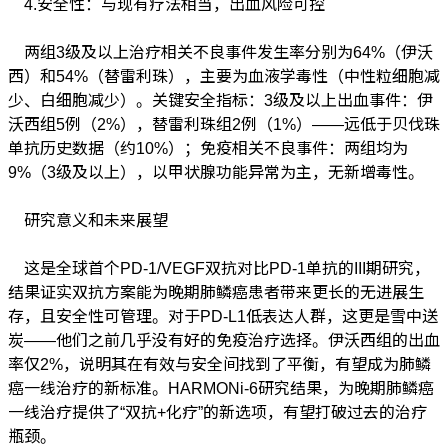
4.安全性：与现有疗法相当，出血风险可控
两组3级及以上治疗相关不良事件发生率分别为64%（伊沃
西）和54%（替雷利珠），主要为血液学毒性（中性粒细胞减
少、白细胞减少）。关键安全指标：3级及以上出血事件：伊
沃西组5例（2%），替雷利珠组2例（1%）——远低于贝伐珠
单抗历史数据（约10%）；免疫相关不良事件：两组均为
9%（3级及以上），以甲状腺功能异常为主，无新增毒性。
研究意义和未来展望
这是全球首个PD-1/VEGF双抗对比PD-1单抗的III期研究，
结果证实双抗方案能为晚期肺鳞癌患者带来更长的无进展生
存，且安全性可管理。对于PD-L1低表达人群，这更是雪中送
炭——他们之前几乎没有好的免疫治疗选择。伊沃西组的出血
率仅2%，说明其在有效与安全间找到了平衡，有望成为肺鳞
癌一线治疗的新标准。HARMONi-6研究结果，为晚期肺鳞癌
一线治疗提供了“双抗+化疗”的新选项，有望打破过去的治疗
瓶颈。