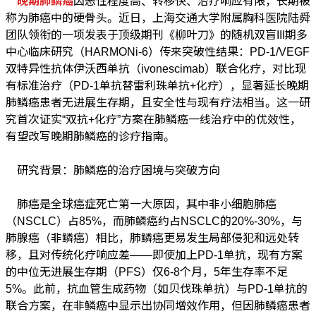
称为肺癌中的硬骨头。近日，上海交通大学附属胸科医院陆舜
团队领衔的一项发表于顶级期刊《柳叶刀》的随机双盲III期多
中心临床研究（HARMONi-6）传来突破性结果：PD-1/VEGF
双特异性抗体伊沃西单抗（ivonescimab）联合化疗，对比现
有标准治疗（PD-1单抗替雷利珠单抗+化疗），显著延长晚期
肺鳞癌患者无进展生存期，且安全性与现有疗法相当。这一研
究首次证实“双抗+化疗”方案在肺鳞癌一线治疗中的优效性，
有望改写晚期肺鳞癌的诊疗指南。
研究背景：肺鳞癌的治疗困境与突破方向
肺癌是全球癌症死亡第一大原因，其中非小细胞肺癌
（NSCLC）占85%，而肺鳞癌约占NSCLC的20%-30%，与
肺腺癌（非鳞癌）相比，肺鳞癌更易发生局部侵犯和远处转
移，且对传统化疗响应差——即使加上PD-1单抗，现有方案
的中位无进展生存期（PFS）仅6-8个月，5年生存率不足
5%。此前，抗血管生成药物（如贝伐珠单抗）与PD-1单抗的
联合方案，在非鳞癌中显示出协同增效作用，但因肺鳞癌患者