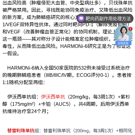
出血风险高（肿瘤侵犯大血管、中央型病灶多），贝伐珠单抗
被严格禁用。因此，寻找既能协同免疫治疗、又降低出血风险
靶向药副作用处理方法
的新方案，成为肺鳞癌研究的核心方向。伊沃西单抗作为PD-
中西医结合治疗方法
1/VEGF双特异性抗体，通过同时靶向PD-1（解除免疫抑制）
和VEGF（改善肿瘤血管正常化）的协同机制，理论上可突破
这一瓶颈——其对称分子设计能精准定位肿瘤组织，减少脱靶
毒性，从而降低出血风险。HARMONi-6研究正是为了验证这
一假设。
HARMONi-6纳入全国50家医院的532例未接受过系统治疗
的晚期肺鳞癌患者（IIIB/IIIC/IV期，ECOG评分0-1）。患者按
1:1随机分配至两组：
伊沃西单抗组：
伊沃西单抗
（20mg/kg，每3周1次）+紫杉
醇（175mg/m²）+卡铂（AUC5），共4周期，后用伊沃西单
抗维持治疗至24个月；
替雷利珠单抗
组：替雷利珠单抗（200mg，每3周1次）+相同化