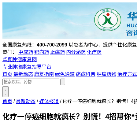
全国康复热线：
400-700-2099
以患者为中心，提供个性化康复
热门：
中成药
靶向药
止痛药
内分泌药
化疗药
华夏肿瘤康复网
专业肿瘤康复指导平台
首页
最新动态
康复指南
绿色通道
癌症科普
肿瘤药物
治疗方式
首页
/
最新动态
/
媒体报道
/
化疗一停癌细胞就疯长？别慌！4招
化疗一停癌细胞就疯长？别慌！4招帮你“