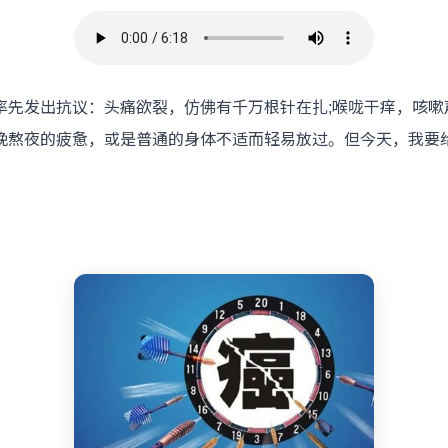
发出抗议：头痛欲裂，仿佛有千万根针在扎;喉咙干痒，咳嗽声
熬夜的疲惫，或是普通的身体不适而轻易放过。但今天，我要给