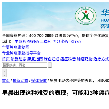
全国康复热线：
400-700-2099
以患者为中心，提供个性化康复
热门：
中成药
靶向药
止痛药
内分泌药
化疗药
华夏肿瘤康复网
专业肿瘤康复指导平台
首页
最新动态
康复指南
绿色通道
癌症科普
肿瘤药物
治疗方式
首页
/
最新动态
/
媒体报道
/
早晨出现这种难受的表现，可能和
早晨出现这种难受的表现，可能和3种癌症