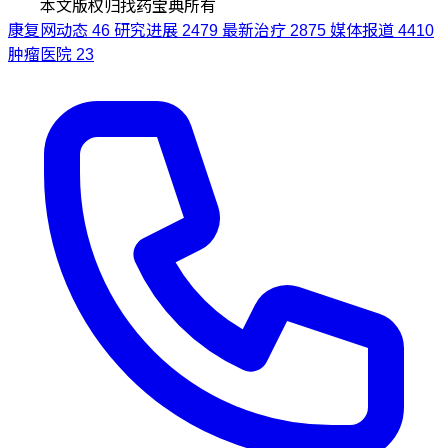
本文版权归找药宝典所有
康复网动态
46
研究进展
2479
最新治疗
2875
媒体报道
4410
肿瘤医院
23