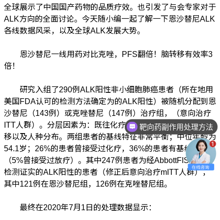
全球展示了中国国产药物的品质疗效。也引发了与会专家对于
ALK方向的全面讨论。今天随小编一起了解一下恩沙替尼ALK
各线数据风采，以及全球ALK发展大势。
恩沙替尼一线用药对比克唑，PFS翻倍！脑转移有效率3
倍！
研究入组了290例ALK阳性非小细胞肺癌患者（所在地用
美国FDA认可的检测方法确定为的ALK阳性）被随机分配到恩
沙替尼（143例）或克唑替尼（147例）治疗组，（意向治疗
ITT人群）。分层因素为：既往化疗史、病人健康状态、脑转
靶向药副作用处理方法
移以及人种分布。两组患者的基线特征非常平衡；中位年龄为
54.1岁；26%的患者曾接受过化疗，36%的患者有基线脑转移
（5%曾接受过放疗）。其中247例患者为经AbbottFISH中心
检测证实的ALK阳性的患者（修正后意向治疗mITT人群），
其中121例在恩沙替尼组，126例在克唑替尼组。
最终在2020年7月1日的处理数据显示：