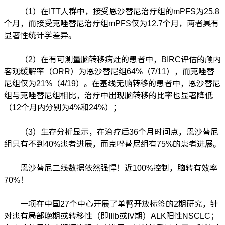
（1）在ITT人群中，接受恩沙替尼治疗组的mPFS为25.8
个月，而接受克唑替尼治疗组mPFS仅为12.7个月，两者具有
显著性统计学差异。
（2）在有可测量脑转移病灶的患者中，BIRC评估的颅内
客观缓解率（ORR）为恩沙替尼组64%（7/11），而克唑替
尼组仅为21%（4/19）。在基线无脑转移的患者中，恩沙替尼
组与克唑替尼组相比，治疗中出现脑转移的比率也显著降低
（12个月内分别为4%和24%）；
（3）生存分析显示，在治疗后36个月时间点，恩沙替尼
组只有不到40%患者进展，而克唑替尼组有75%的患者进展。
恩沙替尼二线数据依然强悍！近100%控制，脑转有效率
70%！
一项在中国27个中心开展了单臂开放标签的2期研究，针
对患有局部晚期或转移性（即IIIb或IV期）ALK阳性NSCLC；