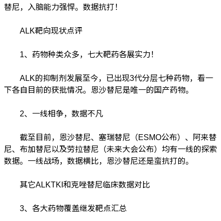
替尼，入脑能力强悍。数据抗打！
ALK靶向现状点评
1、药物种类众多，七大靶药各展实力！
ALK的抑制剂发展至今，已出现3代分层七种药物，看一
下各自目前的获批情况。恩沙替尼是唯一的国产药物。
2、一线相争，数据不凡
截至目前，恩沙替尼、塞瑞替尼（ESMO公布）、阿来替
尼、布加替尼以及劳拉替尼（未来大会公布）均有一线的探索
数据。一线战场，数据横比，恩沙替尼还是蛮抗打的。
其它ALKTKI和克唑替尼临床数据对比
3、各大药物覆盖继发靶点汇总