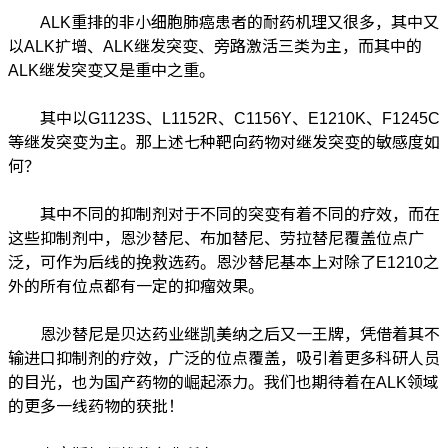
ALK重排的非小细胞肺癌患者的耐药机理又很多，其中又
以ALK扩增、ALK继发突变、旁路激活三类为主，而其中的
ALK继发突变又是重中之重。
其中以G1123S、L1152R、C1156Y、E1210K、F1245C
等继发突变为主。那上述七种靶向药物对继发突变的敏感度如
何？
其中不同的抑制剂对于不同的突变有着不同的疗效，而在
这些抑制剂中，恩沙替尼、布加替尼、劳拉替尼覆盖位点广
泛，可作为后线的挽救选药。恩沙替尼基本上对除了E1210之
外的所有位点都有一定的抑瘤效果。
恩沙替尼是贝达药业继凯美纳之后又一王牌，凭借着其不
输进口抑制剂的疗效，广泛的位点覆盖，吸引着更多科研人员
的目光，也为国产药物的崛起添力。我们也期待着在ALK领域
的更多一线药物的获批！