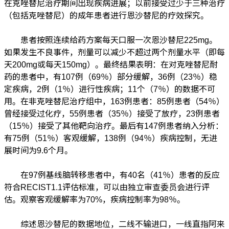
在克唑替尼治疗期间出现疾病进展；以前接受过少于三种治疗
（包括克唑替尼）的成年患者进行恩沙替尼的疗效探究。
患者按照连续给药方案每天口服一次恩沙替尼225mg。
如果发生不良事件，剂量可以减少不超过两个剂量水平（即每
天200mg或每天150mg）。最终结果表明：在对克唑替尼耐
药的患者中，有107例（69％）部分缓解，36例（23％）稳
定疾病，2例（1％）进行性疾病；11个（7％）的数据不可
用。在非克唑替尼治疗组中，163例患者：85例患者（54％）
曾经接受过化疗，55例患者（35％）接受了放疗，23例患者
（15％）接受了其他靶向治疗。最后有147例患者纳入分析：
有75例（51％）客观缓解，138例（94％）疾病控制，无进
展时间为9.6个月。
在97例基线脑转移患者中，有40名（41％）患者的反应
符合RECIST1.1评估标准，可以由独立审查委员会进行评
估。观察客观缓解率为70%，疾病控制率为98％。
综述恩沙替尼的数据地位，二线不输进口，一线直指阿来