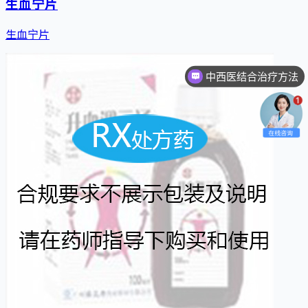
生血宁片
生血宁片
化疗还要继续吗