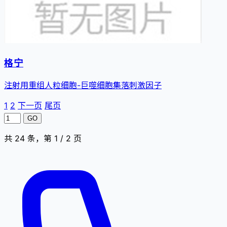
格宁
注射用重组人粒细胞-巨噬细胞集落刺激因子
1
2
下一页
尾页
GO
共 24 条，第 1 / 2 页