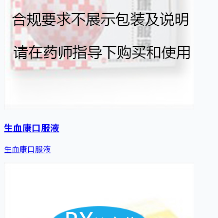
生血康口服液
生血康口服液