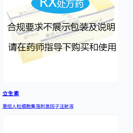
立生素
重组人粒细胞集落刺激因子注射液