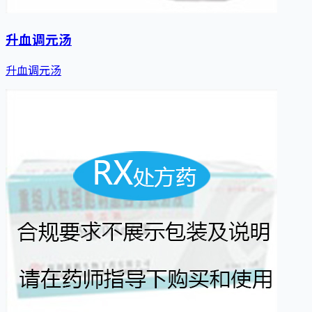
升血调元汤
升血调元汤