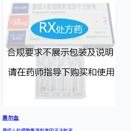
惠尔血
重组人粒细胞集落刺激因子注射液