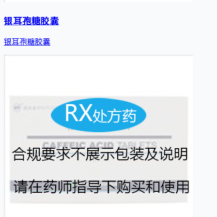
银耳孢糖胶囊
银耳孢糖胶囊