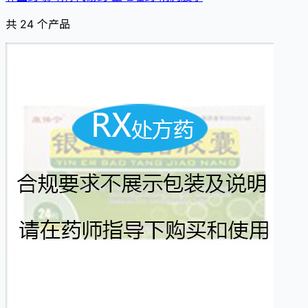
共 24 个产品