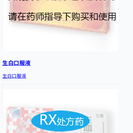
生白口服液
生白口服液