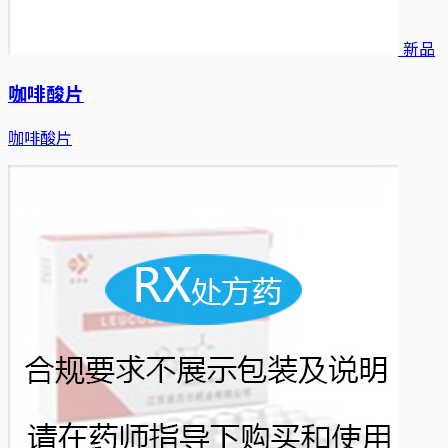
新品
咖啡酸片
咖啡酸片