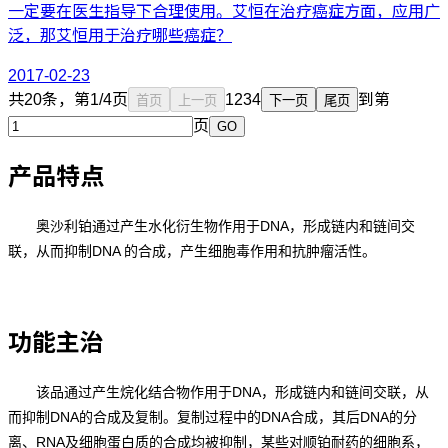
一定要在医生指导下合理使用。艾恒在治疗癌症方面，应用广
泛，那艾恒用于治疗哪些癌症？
2017-02-23
共20条，第1/4页
1
2
3
4
到第
首页
上一页
下一页
尾页
页
GO
产品特点
DNA
奥沙利铂通过产生水化衍生物作用于
，形成链内和链间交
DNA
联，从而抑制
的合成，产生细胞毒作用和抗肿瘤活性。
功能主治
DNA
该品通过产生烷化结合物作用于
，形成链内和链间交联，从
DNA
DNA
DNA
而抑制
的合成及复制。复制过程中的
合成，其后
的分
RNA
离、
及细胞蛋白质的合成均被抑制，某些对顺铂耐药的细胞系，