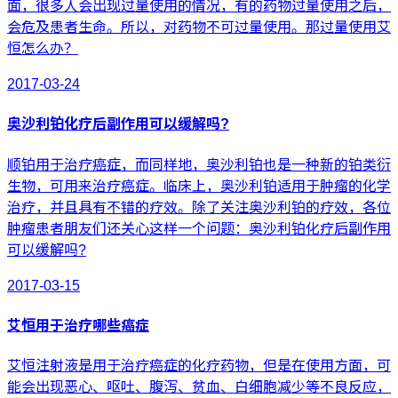
面，很多人会出现过量使用的情况，有的药物过量使用之后，
会危及患者生命。所以，对药物不可过量使用。那过量使用艾
恒怎么办？
2017-03-24
奥沙利铂化疗后副作用可以缓解吗?
顺铂用于治疗癌症，而同样地，奥沙利铂也是一种新的铂类衍
生物，可用来治疗癌症。临床上，奥沙利铂适用于肿瘤的化学
治疗，并且具有不错的疗效。除了关注奥沙利铂的疗效，各位
肿瘤患者朋友们还关心这样一个问题：奥沙利铂化疗后副作用
可以缓解吗?
2017-03-15
艾恒用于治疗哪些癌症
艾恒注射液是用于治疗癌症的化疗药物，但是在使用方面，可
能会出现恶心、呕吐、腹泻、贫血、白细胞减少等不良反应，