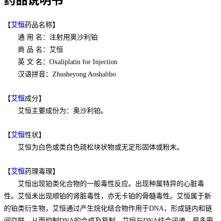
【
艾恒
药品名称】
通 用 名：注射用奥沙利铂
商 品 名：艾恒
英 文 名：Oxaliplatin for Injection
汉语拼音：Zhusheyong Aoshalibo
【
艾恒
成分】
艾恒主要成份为：奥沙利铂。
【
艾恒
性状】
艾恒为白色或类白色疏松块状物或无定形固体或粉末。
【
艾恒
药理毒理】
艾恒出现铂类化合物的一般毒性反应。出现种属特异的心脏毒
性。艾恒未出现顺铂的肾脏毒性，亦无卡铂的骨髓毒性。艾恒属于新
的铂类衍生物，艾恒通过产生烷化结合物作用于DNA，形成链内和链
间交联，从而抑制DNA的合成及复制。艾恒与DNA结合迅速，最多需