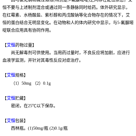
恒不要与上述制剂混合或通过同一条静脉同时给药。体外研究显示，
在红霉素、水杨酸盐、
紫杉醇
和丙戊酸钠等化合物存在的情况下，艾
恒的蛋白结合无明显变化。在动物和人的体内研究中显示，与5-氟脲嘧
啶联合应用具有协同作用。
【
艾恒
药物过量】
尚无解毒剂可供使用。当用药过量时，不良反应将加剧，应进行
血液学监测，并针对其毒性反应对症治疗。
【
艾恒
规格】
（1）50mg （2）0.1g
【
艾恒
贮藏】
密闭，在25℃以下保存。
【
艾恒
包装】
西林瓶。(1)50mg/瓶 (2)0.1g/瓶