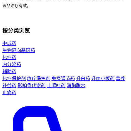
该品治疗有效。
按分类浏览
中成药
生物靶向基因药
化疗药
内分泌药
辅助药
化疗保护剂
放疗保护剂
免疫调节药
升白药
升血小板药
营养
补益药
影响骨代谢药
止呕吐药
消胸腹水
止痛药