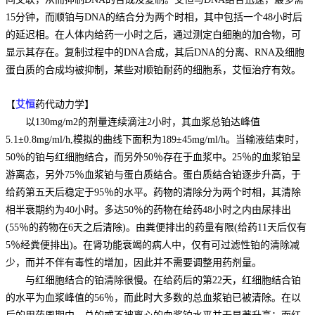
15分钟，而顺铂与DNA的结合分为两个时相，其中包括一个48小时后
的延迟相。在人体内给药一小时之后，通过测定白细胞的加合物，可
显示其存在。复制过程中的DNA合成，其后DNA的分离、RNA及细胞
蛋白质的合成均被抑制，某些对顺铂耐药的细胞系，艾恒治疗有效。
【
艾恒
药代动力学】
以130mg/m2的剂量连续滴注2小时，其血浆总铂达峰值
5.1±0.8mg/ml/h,模拟的曲线下面积为189±45mg/ml/h。当输液结束时，
50％的铂与红细胞结合，而另外50％存在于血浆中。25％的血浆铂呈
游离态，另外75％血浆铂与蛋白质结合。蛋白质结合铂逐步升高，于
给药第五天后稳定于95％的水平。药物的清除分为两个时相，其清除
相半衰期约为40小时。多达50％的药物在给药48小时之内由尿排出
(55％的药物在6天之后清除)。由粪便排出的药量有限(给药11天后仅有
5％经粪便排出)。在肾功能衰竭的病人中，仅有可过滤性铂的清除减
少，而并不伴有毒性的增加，因此并不需要调整用药剂量。
与红细胞结合的铂清除很慢。在给药后的第22天，红细胞结合铂
的水平为血浆峰值的56％，而此时大多数的总血浆铂已被清除。在以