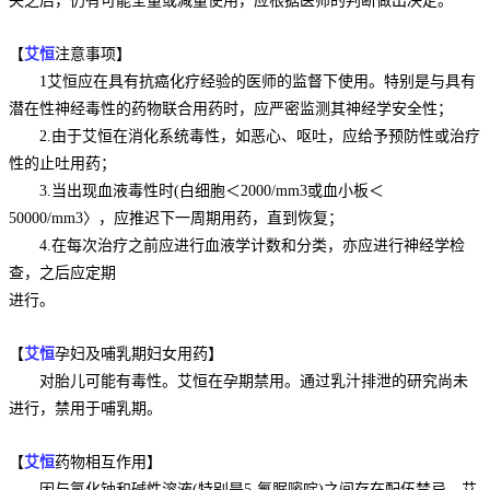
失之后，仍有可能全量或减量使用，应根据医师的判断做出决定。
【
艾恒
注意事项】
1艾恒应在具有抗癌化疗经验的医师的监督下使用。特别是与具有
潜在性神经毒性的药物联合用药时，应严密监测其神经学安全性；
2.由于艾恒在消化系统毒性，如恶心、呕吐，应给予预防性或治疗
性的止吐用药；
3.当出现血液毒性时(白细胞＜2000/mm3或血小板＜
50000/mm3〉，应推迟下一周期用药，直到恢复；
4.在每次治疗之前应进行血液学计数和分类，亦应进行神经学检
查，之后应定期
进行。
【
艾恒
孕妇及哺乳期妇女用药】
对胎儿可能有毒性。艾恒在孕期禁用。通过乳汁排泄的研究尚未
进行，禁用于哺乳期。
【
艾恒
药物相互作用】
因与氯化钠和碱性溶液(特别是5-氟脲嘧啶)之间存在配伍禁忌，艾