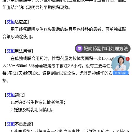
后的用药周期中，总的或不被离心的血浆铂水平并无显著升高；而红
细胞结合铂出现明显的早期累积现象。
【
艾恒
适应症】
用于经氟脲嘧啶治疗失败后的
结直肠癌
转移的患者，可单独或联
靶向药副作用处理方法
合氟尿嘧啶使用。
中西医结合治疗方法
【
艾恒
用法用量】
在单独或联合用药时，推荐剂量为按体表面积一次130mg/m2，加
入250～500ml 5％葡萄糖溶液中输注2-6小时。没有主要毒性出现时，
每3周(21天)给药1次。调整剂量以安全性，尤其是神经学的安全性为依
据。
【
艾恒
禁忌】
1.对铂类衍生物有过敏者禁用；
2.妊娠及哺乳期间慎用。
【
艾恒
不良反应】
1.造血系统：艾恒具有一定的血液毒性。当单独用药时，可引起下