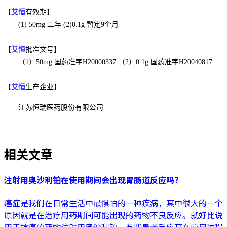
【
艾恒
有效期】
(1) 50mg 二年 (2)0.1g 暂定9个月
【
艾恒
批准文号】
（1）50mg 国药准字H20000337 （2）0.1g 国药准字H20040817
【
艾恒
生产企业】
江苏恒瑞医药股份有限公司
相关文章
注射用奥沙利铂在使用期间会出现胃肠道反应吗？
癌症是我们在日常生活中最惧怕的一种疾病，其中很大的一个
原因就是在治疗用药期间可能出现的药物不良反应。就好比说
用于抗癌的药物注射用奥沙利铂，有些患者反应其在应用过程