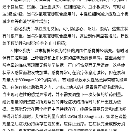
述不良反应：贫血、白细胞减少、粒细胞减少、血小板减少，有时可
达3级或4级。当与5-氟脲嘧啶联合应用时，中性粒细胞减少症及血小板
减少症等血液学毒性增加；
2.消化系统：单独应用艾恒，可引起恶心、呕吐、腹泻。这些症状
有时很严重。当与5-氟脲嘧啶联合应用时，这些副作用显著增加。建议
给予预防性和/或治疗性的止吐用药；
3.神经系统：以末梢神经炎为特征的周围性感觉神经病变。有时可
伴有口腔周围、上呼吸道和上消化道的痉挛及感觉障碍。甚至类似于
喉痉挛的临床表现而无解剖学依据。可自行恢复而无后遗症。这些症
状常因感冒而激发或加重。感觉异常可在治疗休息期减轻，但在累积
剂量大于800mg/m2(6个周期)时，有可能导致永久性感觉异常和功能障
碍。在治疗终止后数月之内，3/4以上病人的神经毒性可减轻或消失。
当出现可逆性的感觉异常时，并不需要调整下一次艾恒的给药剂量。
给药剂量的调整应以所观察到的神经症状的持续时间和严重性为依
据。当感觉异常在两个疗程中间持续存在，疼痛性感觉异常和/或功能
障碍开始出现时，艾恒给药量应减少25％(或100mg/ m2)，如果在调整
剂量之后症状仍持续存在或加重，应停止治疗。在症状完全或部分消