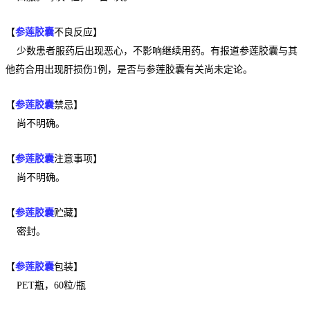
【
参莲胶囊
不良反应】
少数患者服药后出现恶心，不影响继续用药。有报道参莲胶囊与其
他药合用出现肝损伤1例，是否与参莲胶囊有关尚未定论。
【
参莲胶囊
禁忌】
尚不明确。
【
参莲胶囊
注意事项】
尚不明确。
【
参莲胶囊
贮藏】
密封。
【
参莲胶囊
包装】
PET瓶，60粒/瓶