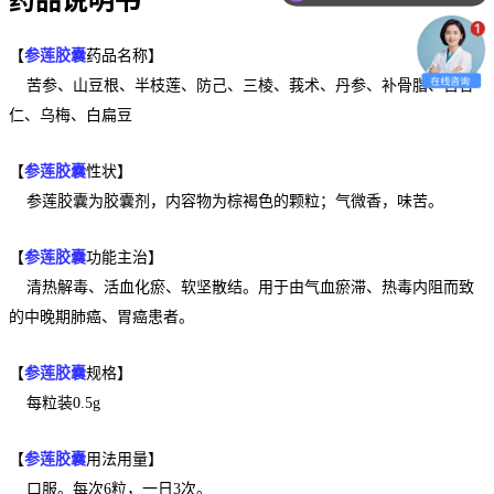
【
参莲胶囊
药品名称】
苦参、山豆根、半枝莲、防己、三棱、莪术、丹参、补骨脂、苦杏
仁、乌梅、白扁豆
【
参莲胶囊
性状】
参莲胶囊为胶囊剂，内容物为棕褐色的颗粒；气微香，味苦。
【
参莲胶囊
功能主治】
清热解毒、活血化瘀、软坚散结。用于由气血瘀滞、热毒内阻而致
的中晚期肺癌、胃癌患者。
【
参莲胶囊
规格】
每粒装0.5g
【
参莲胶囊
用法用量】
口服。每次6粒，一日3次。