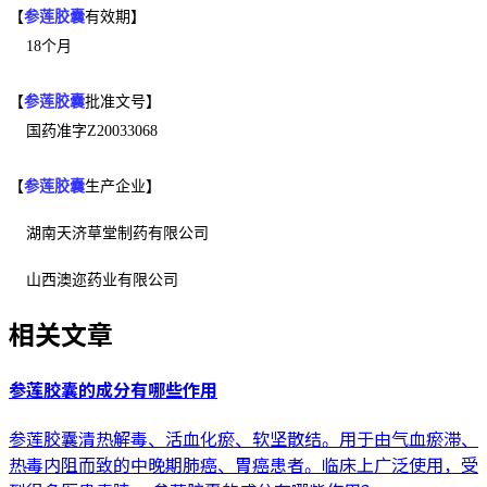
【
参莲胶囊
有效期】
18个月
【
参莲胶囊
批准文号】
国药准字Z20033068
【
参莲胶囊
生产企业】
湖南天济草堂制药有限公司
山西澳迩药业有限公司
相关文章
参莲胶囊的成分有哪些作用
参莲胶囊清热解毒、活血化瘀、软坚散结。用于由气血瘀滞、
热毒内阻而致的中晚期肺癌、胃癌患者。临床上广泛使用，受