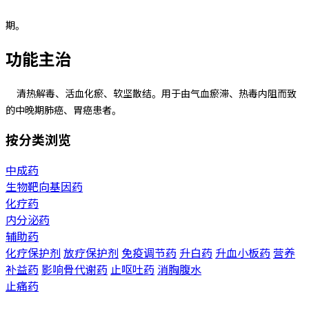
期。
功能主治
清热解毒、活血化瘀、软坚散结。用于由气血瘀滞、热毒内阻而致
的中晚期肺癌、胃癌患者。
按分类浏览
中成药
生物靶向基因药
化疗药
内分泌药
辅助药
化疗保护剂
放疗保护剂
免疫调节药
升白药
升血小板药
营养
补益药
影响骨代谢药
止呕吐药
消胸腹水
止痛药