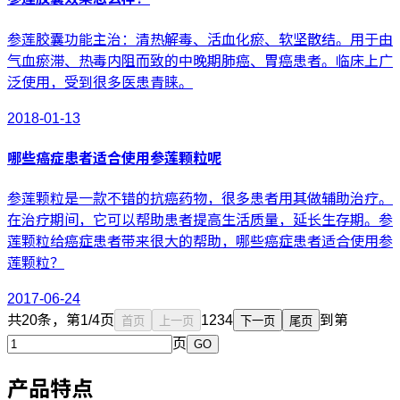
参莲胶囊功能主治：清热解毒、活血化瘀、软坚散结。用于由
气血瘀滞、热毒内阻而致的中晚期肺癌、胃癌患者。临床上广
泛使用，受到很多医患青睐。
2018-01-13
哪些癌症患者适合使用参莲颗粒呢
参莲颗粒是一款不错的抗癌药物，很多患者用其做辅助治疗。
在治疗期间，它可以帮助患者提高生活质量，延长生存期。参
莲颗粒给癌症患者带来很大的帮助，哪些癌症患者适合使用参
莲颗粒？
2017-06-24
共20条，第1/4页
1
2
3
4
到第
首页
上一页
下一页
尾页
页
GO
产品特点