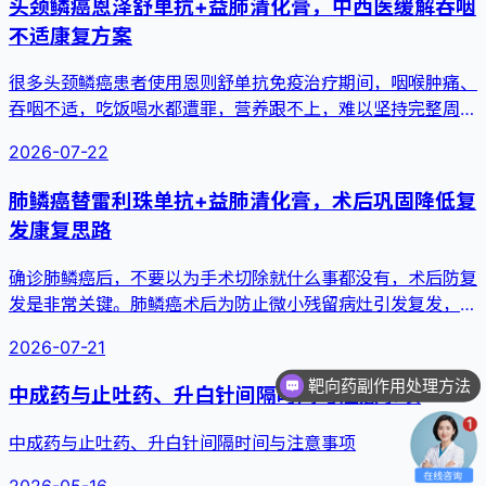
头颈鳞癌恩泽舒单抗+益肺清化膏，中西医缓解吞咽
不适康复方案
很多头颈鳞癌患者使用恩则舒单抗免疫治疗期间，咽喉肿痛、
吞咽不适，吃饭喝水都遭罪，营养跟不上，难以坚持完整周
期。中西医结合...
2026-07-22
肺鳞癌替雷利珠单抗+益肺清化膏，术后巩固降低复
发康复思路
确诊肺鳞癌后，不要以为手术切除就什么事都没有，术后防复
发是非常关键。肺鳞癌术后为防止微小残留病灶引发复发，临
床常在替雷利...
2026-07-21
靶向药副作用处理方法
中成药与止吐药、升白针间隔时间与注意事项
中成药与止吐药、升白针间隔时间与注意事项
2026-05-16