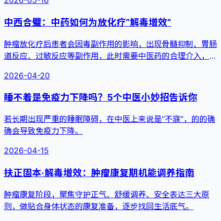
中西合璧：中药如何为放化疗“解毒增效”
肿瘤放化疗后患者会因毒副作用的影响，出现骨髓抑制、胃肠
道反应、过敏反应等副作用，此时需要中医药的合理介入，通
过“增效减毒...
2026-04-20
睡不着是免疫力下降吗？5个中医小妙招告诉你
若长期出现严重的睡眠障碍，在中医上来说是“不寐”，的的确
确会导致免疫力下降。
2026-04-15
扶正固本·解毒增效：肿瘤康复期机能调养指南
肿瘤康复阶段，聚焦守护正气、舒缓调养、安全表达三大原
则，做贴合身体状态的康复准备，逐步找回生活底气。