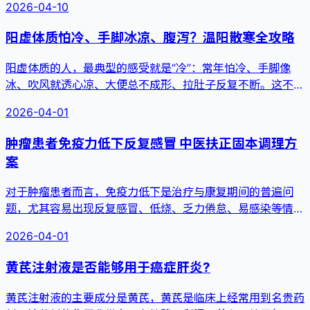
2026-04-10
阳虚体质怕冷、手脚冰凉、腹泻？温阳散寒全攻略
阳虚体质的人，最典型的感受就是“冷”：常年怕冷、手脚像
冰、吹风就透心凉、大便总不成形、拉肚子反复不断。这不是
“娇气”，而...
2026-04-01
肿瘤患者免疫力低下反复感冒 中医扶正固本调理方
案
对于肿瘤患者而言，免疫力低下是治疗与康复期间的普遍问
题，尤其容易出现反复感冒、低烧、乏力倦怠、易感染等情
况，不仅加重身体...
2026-04-01
黄芪注射液是否能够用于癌症肝炎?
黄芪注射液的主要成分是黄芪，黄芪是临床上经常用到名贵药