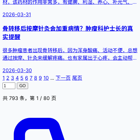
材，该药材的作用非常多，有健脾、利湿、养心、补元气、扶
正袪邪等。这...
2026-03-31
骨转移后按摩针灸会加重病情？肿瘤科护士长的真
实提醒
很多肿瘤患者出现骨转移后，因为浑身酸痛、活动不便，总想
通过按摩、针灸来缓解疼痛。也有家属出于心疼，会主动帮患
者揉一揉、按...
2026-03-30
1
2
3
4
5
6
7
8
9
10
...
下一页
尾页
GO
共 793 条，第 1 / 80 页