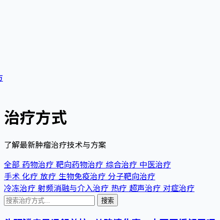
方
治疗方式
了解最新肿瘤治疗技术与方案
全部
药物治疗
靶向药物治疗
综合治疗
中医治疗
手术
化疗
放疗
生物免疫治疗
分子靶向治疗
冷冻治疗
射频消融与介入治疗
热疗
超声治疗
对症治疗
搜索