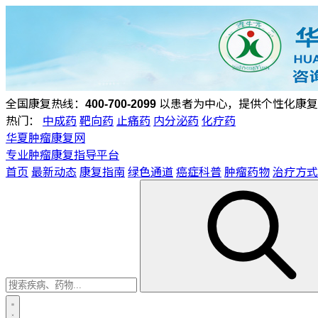
全国康复热线：
400-700-2099
以患者为中心，提供个性化康复
热门：
中成药
靶向药
止痛药
内分泌药
化疗药
华夏肿瘤康复网
专业肿瘤康复指导平台
首页
最新动态
康复指南
绿色通道
癌症科普
肿瘤药物
治疗方式