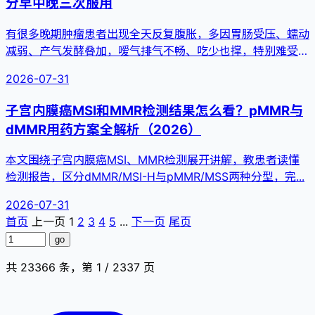
分早中晚三次服用
有很多晚期肿瘤患者出现全天反复腹胀，多因胃肠受压、蠕动
减弱、产气发酵叠加，嗳气排气不畅、吃少也撑，特别难受。
华夏肿瘤康复...
2026-07-31
子宫内膜癌MSI和MMR检测结果怎么看？pMMR与
dMMR用药方案全解析（2026）
本文围绕子宫内膜癌MSI、MMR检测展开讲解，教患者读懂
检测报告，区分dMMR/MSI-H与pMMR/MSS两种分型，完...
2026-07-31
首页
上一页
1
2
3
4
5
...
下一页
尾页
go
共 23366 条，第 1 / 2337 页