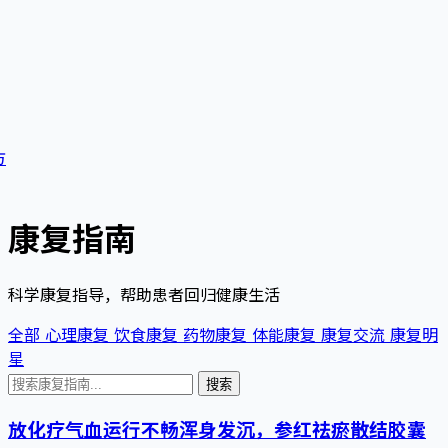
方
康复指南
科学康复指导，帮助患者回归健康生活
全部
心理康复
饮食康复
药物康复
体能康复
康复交流
康复明
星
搜索
放化疗气血运行不畅浑身发沉，参红祛瘀散结胶囊