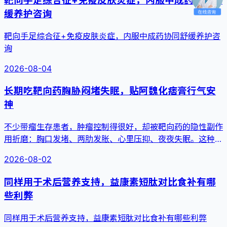
缓养护咨询
靶向手足综合征+免疫皮肤炎症，内服中成药协同舒缓养护咨
询
2026-08-04
长期吃靶向药胸胁闷堵失眠，贴阿魏化痞膏行气安
神
不少带瘤生存患者，肿瘤控制得很好，却被靶向药的隐性副作
用折磨：胸口发堵、两肋发胀、心里压抑、夜夜失眠。这种查
不出异常的躯...
2026-08-02
同样用于术后营养支持，益康素短肽对比食补有哪
些利弊
同样用于术后营养支持，益康素短肽对比食补有哪些利弊