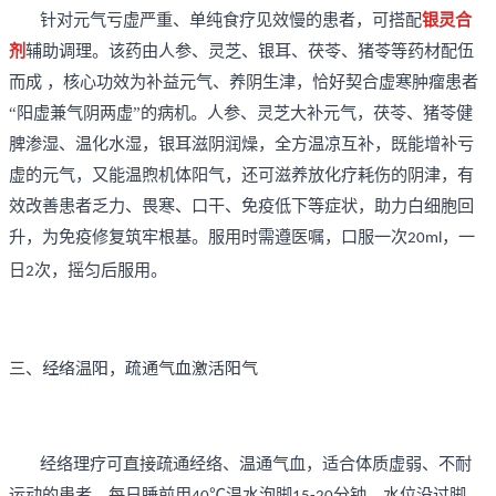
针对元气亏虚严重、单纯食疗见效慢的患者，可搭配
银灵合
剂
辅助调理。该药由人参、灵芝、银耳、茯苓、猪苓等药材配伍
而成
，核心功效为补益元气、养阴生津，恰好契合虚寒肿瘤患者
“阳虚兼气阴两虚”的病机。人参、灵芝大补元气，茯苓、猪苓健
脾渗湿、温化水湿，银耳滋阴润燥，全方温凉互补，既能增补亏
虚的元气，又能温煦机体阳气，还可滋养放化疗耗伤的阴津，有
效改善患者乏力、畏寒、口干、免疫低下等症状，助力白细胞回
升，为免疫修复筑牢根基。服用时需遵医嘱，口服一次
，一
20ml
日
次，摇匀后服用。
2
三、经络温阳，疏通气血激活阳气
经络理疗可直接疏通经络、温通气血，适合体质虚弱、不耐
运动的患者。每日睡前用
℃温水泡脚
分钟，水位没过脚