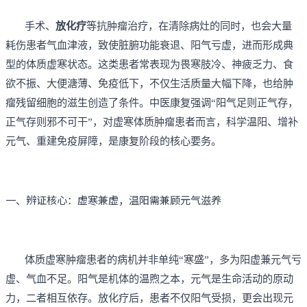
手术、
放化疗
等抗肿瘤治疗，在清除病灶的同时，也会大量
耗伤患者气血津液，致使脏腑功能衰退、阳气亏虚，进而形成典
型的体质虚寒状态。这类患者常表现为畏寒肢冷、神疲乏力、食
欲不振、大便溏薄、免疫低下，不仅生活质量大幅下降，也给肿
瘤残留细胞的滋生创造了条件。中医康复强调
“阳气足则正气存，
正气存则邪不可干”，对虚寒体质肿瘤患者而言，科学温阳、增补
元气、重建免疫屏障，是康复阶段的核心要务。
一、辨证核心：虚寒兼虚，温阳需兼顾元气滋养
体质虚寒肿瘤患者的病机并非单纯
“寒盛”，多为阳虚兼元气亏
虚、气血不足。阳气是机体的温煦之本，元气是生命活动的原动
力，二者相互依存。放化疗后，患者不仅阳气受损，更会出现元