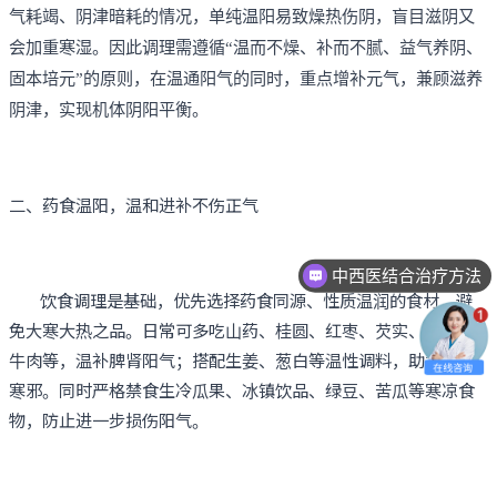
气耗竭、阴津暗耗的情况，单纯温阳易致燥热伤阴，盲目滋阴又
会加重寒湿。因此调理需遵循“温而不燥、补而不腻、益气养阴、
固本培元”的原则，在温通阳气的同时，重点增补元气，兼顾滋养
阴津，实现机体阴阳平衡。
二、药食温阳，温和进补不伤正气
中西医结合治疗方法
饮食调理是基础，优先选择药食同源、性质温润的食材，避
免大寒大热之品。日常可多吃山药、桂圆、红枣、芡实、羊肉、
牛肉等，温补脾肾阳气；搭配生姜、葱白等温性调料，助力驱散
寒邪。同时严格禁食生冷瓜果、冰镇饮品、绿豆、苦瓜等寒凉食
物，防止进一步损伤阳气。