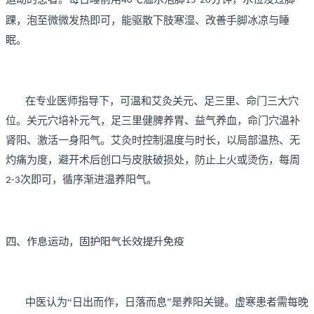
40
15-20
踝，泡至微微发热即可，能驱散下肢寒湿、改善手脚冰凉与睡
眠。
在专业医师指导下，可温和艾灸关元、足三里、命门三大穴
位。关元穴培补元气，足三里健脾养胃、益气养血，命门穴温补
肾阳、激活一身阳气。艾灸时控制温度与时长，以局部温热、无
灼痛为度，避开术后创口与皮肤破损处，防止上火或烫伤，每周
次即可，循序渐进温养阳气。
2-3
四、作息运动，固护阳气长效提升免疫
中医认为
“日出而作，日落而息”是养阳关键。虚寒患者需每晚