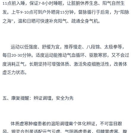
点前入睡，保证
小时睡眠，让脏腑休养生息、阳气自然生
11
7-8
发。上午
点可到户外晒背
分钟，督脉循行于后背，为“阳脉
9-10
15
之海”，温和日晒可快速补充阳气、疏通全身气机。
运动以低强度、舒缓为宜，推荐慢走、八段锦、太极拳等，
每日
分钟。适度运动能推动气血循环、驱散寒邪，又不会过
20-30
度消耗正气，长期坚持可增强体质、激活免疫细胞活性，改善体
虚乏力状态。
五、康复提醒：辨证调理，安全为先
体质虚寒肿瘤患者的温阳调理需个体化辨证，不可盲目跟
风。银灵合剂虽适配元气亏虚、气阴两虚患者，但脾胃虚寒、腹