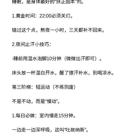
睡眠，是身体最好的“扶正固本”剂。
1.黄金时间：22:00必须关灯。
错过这个点，熬夜一小时，三天都补不回来。
2.夜间止汗小技巧：
-睡前用温水泡脚10分钟（微微出汗即可）。
床头放一杯温白开水，醒了擦汗补水，别喝凉水。
第三阶梯：轻运动（不练则废）
不是不动，而是“慢动”。
1.每日必做：室内慢走15分钟。
一边走一边深呼吸，这叫“吐故纳新”。