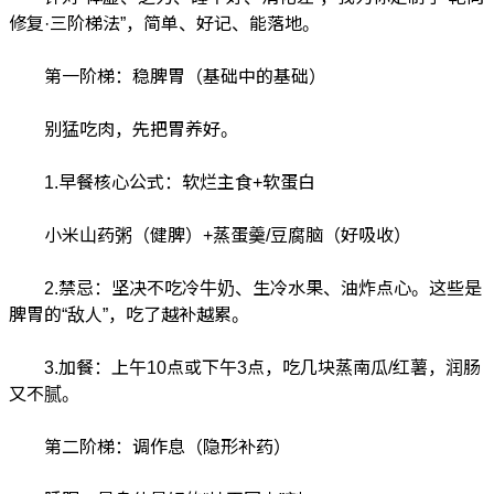
修复·三阶梯法”，简单、好记、能落地。
第一阶梯：稳脾胃（基础中的基础）
别猛吃肉，先把胃养好。
1.早餐核心公式：软烂主食+软蛋白
小米山药粥（健脾）+蒸蛋羹/豆腐脑（好吸收）
2.禁忌：坚决不吃冷牛奶、生冷水果、油炸点心。这些是
脾胃的“敌人”，吃了越补越累。
3.加餐：上午10点或下午3点，吃几块蒸南瓜/红薯，润肠
又不腻。
第二阶梯：调作息（隐形补药）