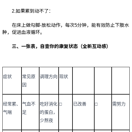
2.如果累到动不了：
在床上做勾脚-放松动作，每次5分钟，能有效防止下肢水
肿，促进血液循环。
三、一张表，自查你的康复状态（全新互动感）
症状
常见原
调理方向
现状
因
经常累、
气血不
吃好消化
□
已改善
□
需努力
气喘
足
的蛋白，
少熬夜