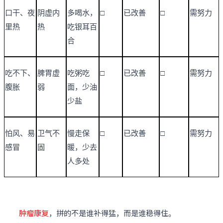
口干、夜
阴虚内
多喝水，
□
已改善
□
需努力
里热
热
吃银耳百
合
吃不下、
脾胃虚
吃粥吃
□
已改善
□
需努力
腹胀
弱
面，少油
少盐
怕风、易
卫气不
慢走保
□
已改善
□
需努力
感冒
固
暖，少去
人多处
肿瘤康复
，拼的不是谁补得猛，而是谁稳得住。