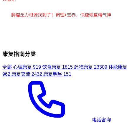
肿瘤乏力根源找到了！调理+营养，快速恢复精气神
康复指南分类
全部
心理康复
919
饮食康复
1815
药物康复
23309
体能康复
962
康复交流
2432
康复明星
151
电话咨询