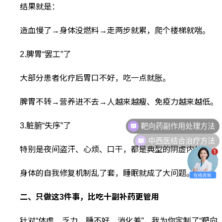
结果就是：
造血慢了→身体没燃料→走两步就累，爬个楼梯就喘。
2.脾胃“罢工”了
大部分患者化疗后胃口不好，吃一点就胀。
脾胃不转→营养进不去→人越来越瘦、免疫力越来越低。
靶向药副作用处理方法
3.脏腑“失序”了
中西医结合治疗方法
特别是夜间盗汗、心烦、口干，都是典型的阴虚内热。
身体的自我修复机制乱了套，睡眠就成了大问题。
二、只做这3件事，比吃十副补药更管用
针对“体虚、乏力、睡不好、消化差”，我为你定制了“靶向