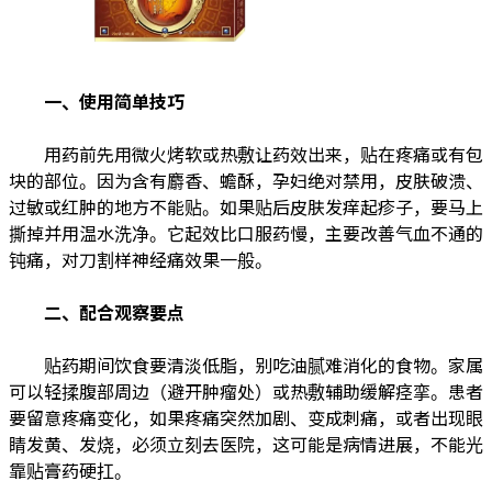
一、使用简单技巧
用药前先用微火烤软或热敷让药效出来，贴在疼痛或有包
块的部位。因为含有麝香、蟾酥，孕妇绝对禁用，皮肤破溃、
过敏或红肿的地方不能贴。如果贴后皮肤发痒起疹子，要马上
撕掉并用温水洗净。它起效比口服药慢，主要改善气血不通的
钝痛，对刀割样神经痛效果一般。
二、配合观察要点
贴药期间饮食要清淡低脂，别吃油腻难消化的食物。家属
可以轻揉腹部周边（避开肿瘤处）或热敷辅助缓解痉挛。患者
要留意疼痛变化，如果疼痛突然加剧、变成刺痛，或者出现眼
睛发黄、发烧，必须立刻去医院，这可能是病情进展，不能光
靠贴膏药硬扛。