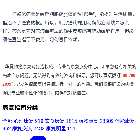
阿魏化痞膏是缓解胰腺癌胀痛的“好帮手”，能提升生活质量，
但治不了癌痛的根。所以，胰腺癌疼痛用阿魏化痞膏效果怎么
样，答案是它对气滞血瘀型的轻中度疼痛有辅助缓解作用，但必
须在医生指导下使用，切勿盲目依赖。
华夏肿瘤康复网打造权威、专业的康复服务中心。如果您也有相关的
癌症治疗问题，无法得到有效的咨询和指导，您可以直接拨打
400-700-
2099
与华夏肿瘤康复指导师进行一对一的沟通。我们将根据您的病情
提供专业和个性化的指导，陪伴您对抗癌症。
康复指南分类
全部
心理康复
919
饮食康复
1815
药物康复
23309
体能康复
962
康复交流
2432
康复明星
151