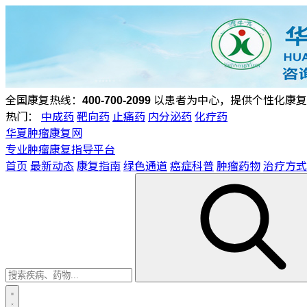
全国康复热线：
400-700-2099
以患者为中心，提供个性化康复
热门：
中成药
靶向药
止痛药
内分泌药
化疗药
华夏肿瘤康复网
专业肿瘤康复指导平台
首页
最新动态
康复指南
绿色通道
癌症科普
肿瘤药物
治疗方式