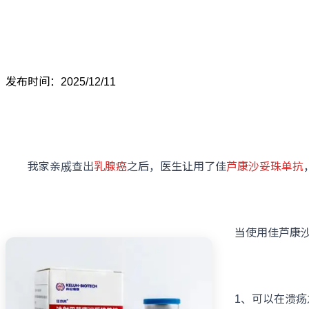
发布时间：2025/12/11
我家亲戚查出
乳腺癌
之后，医生让用了佳
芦康沙妥珠单抗
当使用佳芦康沙妥
1、可以在溃疡之