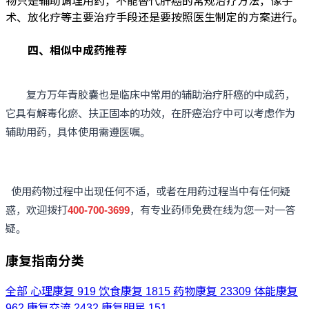
物只是辅助调理用药，不能替代肝癌的常规治疗方法，像手
术、放化疗等主要治疗手段还是要按照医生制定的方案进行。
四、相似中成药推荐
复方万年青胶囊也是临床中常用的辅助治疗肝癌的中成药，
它具有解毒化瘀、扶正固本的功效，在肝癌治疗中可以考虑作为
辅助用药，具体使用需遵医嘱。
使用药物过程中出现任何不适，或者在用药过程当中有任何疑
惑，欢迎拨打
400-700-3699
，有专业药师免费在线为您一对一答
疑。
康复指南分类
全部
心理康复
919
饮食康复
1815
药物康复
23309
体能康复
962
康复交流
2432
康复明星
151