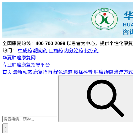
全国康复热线：
400-700-2099
以患者为中心，提供个性化康复
热门：
中成药
靶向药
止痛药
内分泌药
化疗药
华夏肿瘤康复网
专业肿瘤康复指导平台
首页
最新动态
康复指南
绿色通道
癌症科普
肿瘤药物
治疗方式