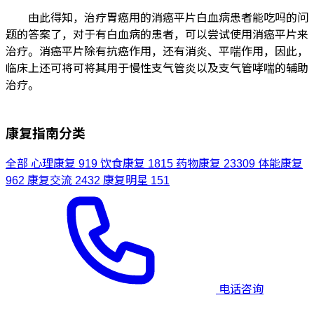
由此得知，治疗胃癌用的消癌平片白血病患者能吃吗的问
题的答案了，对于有白血病的患者，可以尝试使用消癌平片来
治疗。消癌平片除有抗癌作用，还有消炎、平喘作用，因此，
临床上还可将可将其用于慢性支气管炎以及支气管哮喘的辅助
治疗。
康复指南分类
全部
心理康复
919
饮食康复
1815
药物康复
23309
体能康复
962
康复交流
2432
康复明星
151
电话咨询