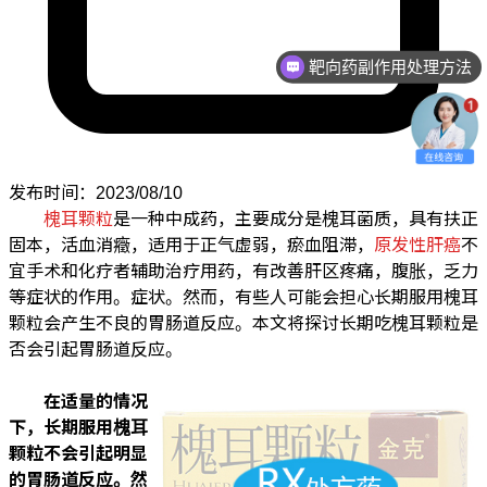
靶向药副作用处理方法
发布时间：2023/08/10
槐耳颗粒
是一种中成药，主要成分是槐耳菌质，具有扶正
固本，活血消癥，适用于正气虚弱，瘀血阻滞，
原发性肝癌
不
宜手术和化疗者辅助治疗用药，有改善肝区疼痛，腹胀，乏力
等症状的作用。症状。然而，有些人可能会担心长期服用槐耳
颗粒会产生不良的胃肠道反应。本文将探讨长期吃槐耳颗粒是
否会引起胃肠道反应。
在适量的情况
下，长期服用
槐耳
颗粒
不会引起明显
的胃肠道反应。然