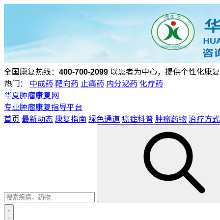
全国康复热线：
400-700-2099
以患者为中心，提供个性化康复
热门：
中成药
靶向药
止痛药
内分泌药
化疗药
华夏肿瘤康复网
专业肿瘤康复指导平台
首页
最新动态
康复指南
绿色通道
癌症科普
肿瘤药物
治疗方式