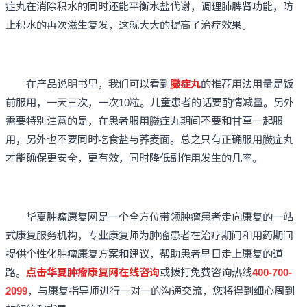
症丸在消除积水的同时还能平衡水盐代谢，调理肺脾肾功能，防
止积水的再次滋生复发，这就大大的提高了治疗效果。
在产品说明书里，我们可以看到
臌症丸
的推荐用法用量是饭
前服用，一天三次，一次10粒。儿童患者的话要酌情减量。另外
需要特别注意的是，在患者服用臌症丸期间不要和甘草一起服
用，另外也不要同时吃食盐与荞麦面。总之只有正确服用臌症丸
才能确保更安全，更有效，同时降低副作用发生的几率。
华夏肿瘤康复网是一个全方位带领肿瘤患者走向康复的一站
式康复服务机构，专业康复师为肿瘤患者在治疗期间和用药期间
提供个性化肿瘤康复方案和建议，帮助患者早日走上康复的道
路。
点击华夏肿瘤康复网在线咨询
或拨打免费咨询热线
400-700-
2099
，与康复指导师进行一对一的沟通交流，您将得到细心周到