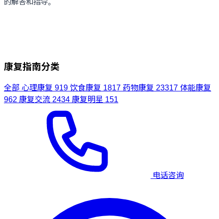
的解答和指导。
康复指南分类
全部
心理康复
919
饮食康复
1817
药物康复
23317
体能康复
962
康复交流
2434
康复明星
151
电话咨询