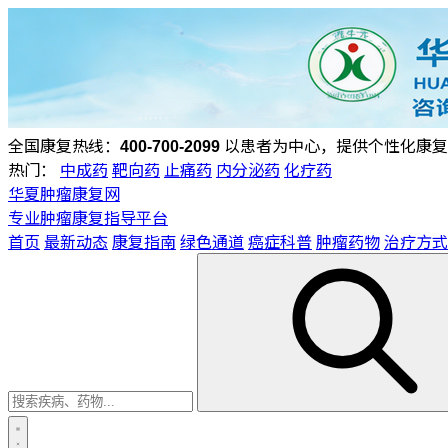
全国康复热线：
400-700-2099
以患者为中心，提供个性化康复
热门：
中成药
靶向药
止痛药
内分泌药
化疗药
华夏肿瘤康复网
专业肿瘤康复指导平台
首页
最新动态
康复指南
绿色通道
癌症科普
肿瘤药物
治疗方式