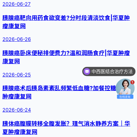
2026-06-27
胰腺癌靶向用药食欲变差?分时段清淡饮食|华夏肿
瘤康复网
2026-06-26
胰腺癌卧床便秘排便费力?温和润肠食疗|华夏肿瘤
康复网
中西医结合治疗方法
2026-06-25
胰腺癌术后胰岛素紊乱频繁低血糖?加餐控糖|华夏
肿瘤康复网
2026-06-24
胰体癌腹膜转移全腹发胀？理气消水静养方案｜华
夏肿瘤康复网