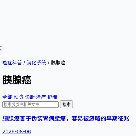
方
癌症科普
/
消化系统
/
胰腺癌
胰腺癌
全部
预防
诊断
治疗
护理
搜索
胰腺癌善于伪装胃病腰痛，容易被忽略的早期征兆
2026-08-06