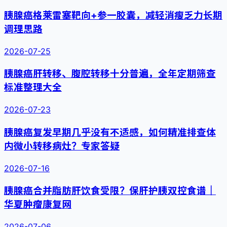
胰腺癌格莱雷塞靶向+参一胶囊，减轻消瘦乏力长期
调理思路
2026-07-25
胰腺癌肝转移、腹腔转移十分普遍，全年定期筛查
标准整理大全
2026-07-23
胰腺癌复发早期几乎没有不适感，如何精准排查体
内微小转移病灶？专家答疑
2026-07-16
胰腺癌合并脂肪肝饮食受限？保肝护胰双控食谱｜
华夏肿瘤康复网
2026-07-06