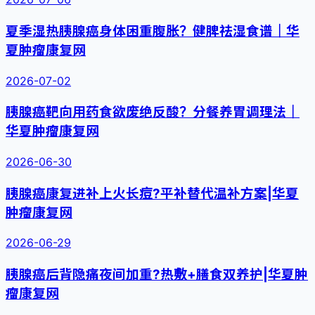
夏季湿热胰腺癌身体困重腹胀？健脾祛湿食谱｜华
夏肿瘤康复网
2026-07-02
胰腺癌靶向用药食欲废绝反酸？分餐养胃调理法｜
华夏肿瘤康复网
2026-06-30
胰腺癌康复进补上火长痘?平补替代温补方案|华夏
肿瘤康复网
2026-06-29
胰腺癌后背隐痛夜间加重?热敷+膳食双养护|华夏肿
瘤康复网