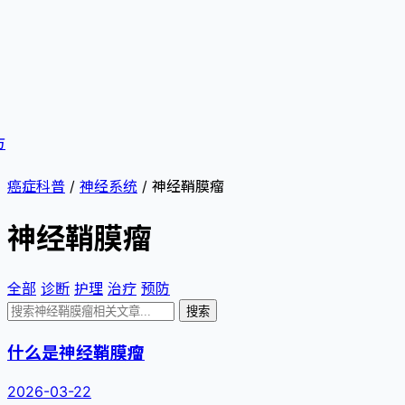
方
癌症科普
/
神经系统
/
神经鞘膜瘤
神经鞘膜瘤
全部
诊断
护理
治疗
预防
搜索
什么是神经鞘膜瘤
2026-03-22