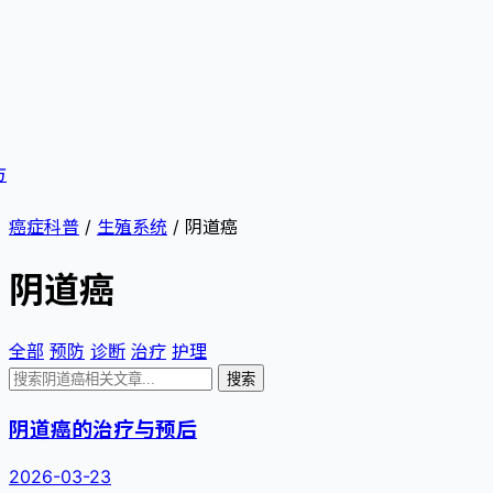
方
癌症科普
/
生殖系统
/
阴道癌
阴道癌
全部
预防
诊断
治疗
护理
搜索
阴道癌的治疗与预后
2026-03-23