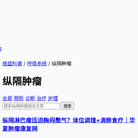
方
癌症科普
/
呼吸系统
/
纵隔肿瘤
纵隔肿瘤
全部
预防
诊断
治疗
护理
搜索
纵隔淋巴瘤压迫胸闷憋气？体位调理+清肺食疗｜华
夏肿瘤康复网