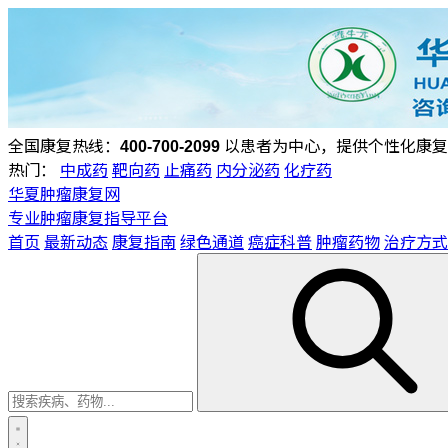
全国康复热线：
400-700-2099
以患者为中心，提供个性化康复
热门：
中成药
靶向药
止痛药
内分泌药
化疗药
华夏肿瘤康复网
专业肿瘤康复指导平台
首页
最新动态
康复指南
绿色通道
癌症科普
肿瘤药物
治疗方式