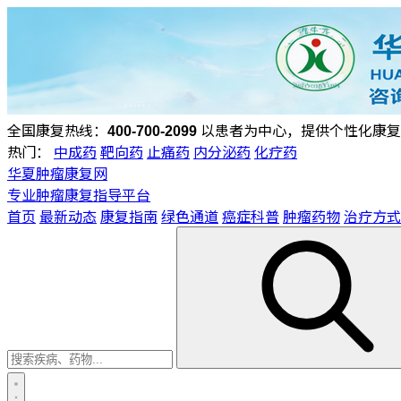
全国康复热线：
400-700-2099
以患者为中心，提供个性化康复
热门：
中成药
靶向药
止痛药
内分泌药
化疗药
华夏肿瘤康复网
专业肿瘤康复指导平台
首页
最新动态
康复指南
绿色通道
癌症科普
肿瘤药物
治疗方式