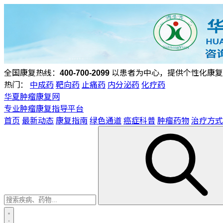
全国康复热线：
400-700-2099
以患者为中心，提供个性化康复
热门：
中成药
靶向药
止痛药
内分泌药
化疗药
华夏肿瘤康复网
专业肿瘤康复指导平台
首页
最新动态
康复指南
绿色通道
癌症科普
肿瘤药物
治疗方式