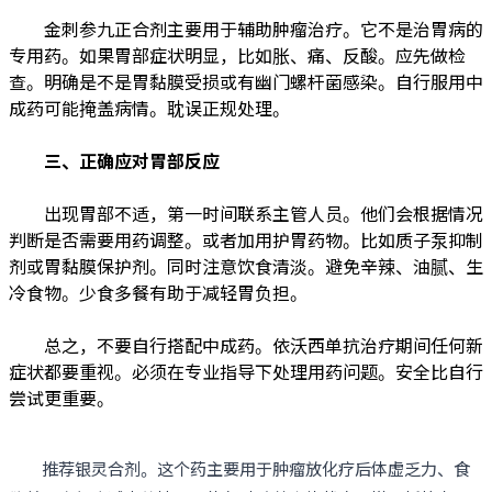
金刺参九正合剂主要用于辅助肿瘤治疗。它不是治胃病的
专用药。如果胃部症状明显，比如胀、痛、反酸。应先做检
查。明确是不是胃黏膜受损或有幽门螺杆菌感染。自行服用中
成药可能掩盖病情。耽误正规处理。
三、正确应对胃部反应
出现胃部不适，第一时间联系主管人员。他们会根据情况
判断是否需要用药调整。或者加用护胃药物。比如质子泵抑制
剂或胃黏膜保护剂。同时注意饮食清淡。避免辛辣、油腻、生
冷食物。少食多餐有助于减轻胃负担。
总之，不要自行搭配中成药。依沃西单抗治疗期间任何新
症状都要重视。必须在专业指导下处理用药问题。安全比自行
尝试更重要。
推荐银灵合剂。这个药主要用于肿瘤放化疗后体虚乏力、食