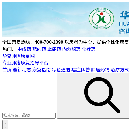
全国康复热线：
400-700-2099
以患者为中心，提供个性化康复
热门：
中成药
靶向药
止痛药
内分泌药
化疗药
华夏肿瘤康复网
专业肿瘤康复指导平台
首页
最新动态
康复指南
绿色通道
癌症科普
肿瘤药物
治疗方式