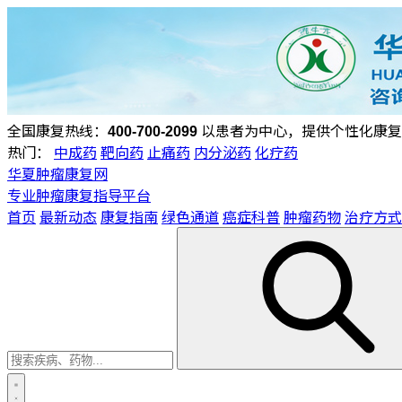
全国康复热线：
400-700-2099
以患者为中心，提供个性化康复
热门：
中成药
靶向药
止痛药
内分泌药
化疗药
华夏肿瘤康复网
专业肿瘤康复指导平台
首页
最新动态
康复指南
绿色通道
癌症科普
肿瘤药物
治疗方式