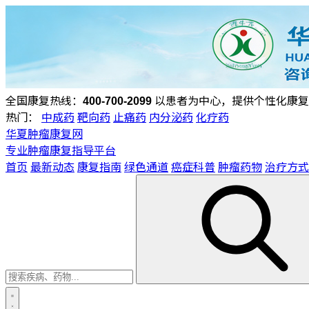
全国康复热线：
400-700-2099
以患者为中心，提供个性化康复
热门：
中成药
靶向药
止痛药
内分泌药
化疗药
华夏肿瘤康复网
专业肿瘤康复指导平台
首页
最新动态
康复指南
绿色通道
癌症科普
肿瘤药物
治疗方式